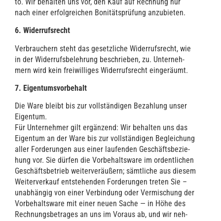
to. Wir behal­ten uns vor, den Kauf auf Rech­nung nur
nach einer erfolg­rei­chen Boni­täts­prü­fung anzubieten.
6. Wider­rufs­recht
Ver­brau­chern steht das gesetz­li­che Wider­rufs­recht, wie
in der Wider­rufs­be­leh­rung beschrie­ben, zu. Unter­neh­
mern wird kein frei­wil­li­ges Wider­rufs­recht eingeräumt.
7. Eigen­tums­vor­be­halt
Die Ware bleibt bis zur voll­stän­di­gen Bezah­lung unser
Eigen­tum.
Für Unter­neh­mer gilt ergän­zend: Wir behal­ten uns das
Eigen­tum an der Ware bis zur voll­stän­di­gen Beglei­chung
aller For­de­run­gen aus einer lau­fen­den Geschäfts­be­zie­
hung vor. Sie dür­fen die Vor­be­halts­wa­re im ordent­li­chen
Geschäfts­be­trieb wei­ter­ver­äu­ßern; sämt­li­che aus die­sem
Wei­ter­ver­kauf ent­ste­hen­den For­de­run­gen tre­ten Sie –
unab­hän­gig von einer Ver­bin­dung oder Ver­mi­schung der
Vor­be­halts­wa­re mit einer neu­en Sache — in Höhe des
Rech­nungs­be­tra­ges an uns im Vor­aus ab, und wir neh­