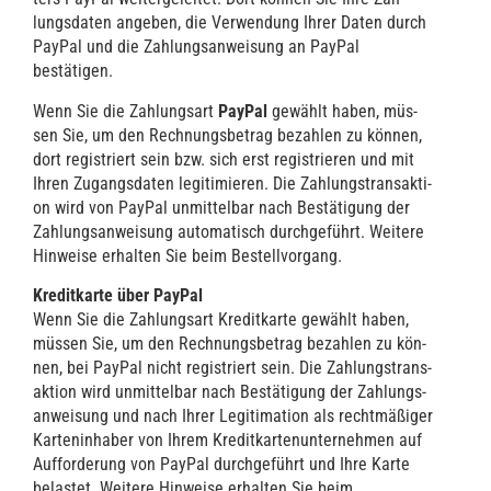
lungs­da­ten ange­ben, die Ver­wen­dung Ihrer Daten durch
Pay­Pal und die Zah­lungs­an­wei­sung an Pay­Pal
bestätigen.
Wenn Sie die Zah­lungs­art
Pay­Pal
gewählt haben, müs­
sen Sie, um den Rech­nungs­be­trag bezah­len zu kön­nen,
dort regis­triert sein bzw. sich erst regis­trie­ren und mit
Ihren Zugangs­da­ten legi­ti­mie­ren. Die Zah­lungs­trans­ak­ti­
on wird von Pay­Pal unmit­tel­bar nach Bestä­ti­gung der
Zah­lungs­an­wei­sung auto­ma­tisch durch­ge­führt. Wei­te­re
Hin­wei­se erhal­ten Sie beim Bestellvorgang.
Kre­dit­kar­te über Pay­Pal
Wenn Sie die Zah­lungs­art Kre­dit­kar­te gewählt haben,
müs­sen Sie, um den Rech­nungs­be­trag bezah­len zu kön­
nen, bei Pay­Pal nicht regis­triert sein. Die Zah­lungs­trans­
ak­ti­on wird unmit­tel­bar nach Bestä­ti­gung der Zah­lungs­
an­wei­sung und nach Ihrer Legi­ti­ma­ti­on als recht­mä­ßi­ger
Kar­ten­in­ha­ber von Ihrem Kre­dit­kar­ten­un­ter­neh­men auf
Auf­for­de­rung von Pay­Pal durch­ge­führt und Ihre Kar­te
belas­tet. Wei­te­re Hin­wei­se erhal­ten Sie beim