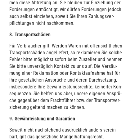
men die­se Abtre­tung an. Sie blei­ben zur Ein­zie­hung der
For­de­run­gen ermäch­tigt, wir dür­fen For­de­run­gen jedoch
auch selbst ein­zie­hen, soweit Sie Ihren Zah­lungs­ver­
pflich­tun­gen nicht nachkommen.
8. Trans­port­schä­den
Für Ver­brau­cher gilt: Wer­den Waren mit offen­sicht­li­chen
Trans­port­schä­den ange­lie­fert, so rekla­mie­ren Sie sol­che
Feh­ler bit­te mög­lichst sofort beim Zustel­ler und neh­men
Sie bit­te unver­züg­lich Kon­takt zu uns auf. Die Ver­säu­
mung einer Rekla­ma­ti­on oder Kon­takt­auf­nah­me hat für
Ihre gesetz­li­chen Ansprü­che und deren Durch­set­zung,
ins­be­son­de­re Ihre Gewähr­leis­tungs­rech­te, kei­ner­lei Kon­
se­quen­zen. Sie hel­fen uns aber, unse­re eige­nen Ansprü­
che gegen­über dem Fracht­füh­rer bzw. der Trans­port­ver­
si­che­rung gel­tend machen zu können.
9. Gewähr­leis­tung und Garantien
Soweit nicht nach­ste­hend aus­drück­lich anders ver­ein­
bart, gilt das gesetz­li­che Män­gel­haf­tungs­recht.