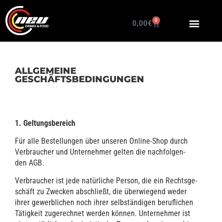
0
0,00
€
ALLGEMEINE
GESCHÄFTSBEDINGUNGEN
1. Gel­tungs­be­reich
Für alle Bestel­lun­gen über unse­ren Online-Shop durch
Ver­brau­cher und Unter­neh­mer gel­ten die nach­fol­gen­
den AGB.
Ver­brau­cher ist jede natür­li­che Per­son, die ein Rechts­ge­
schäft zu Zwe­cken abschließt, die über­wie­gend weder
ihrer gewerb­li­chen noch ihrer selb­stän­di­gen beruf­li­chen
Tätig­keit zuge­rech­net wer­den kön­nen. Unter­neh­mer ist