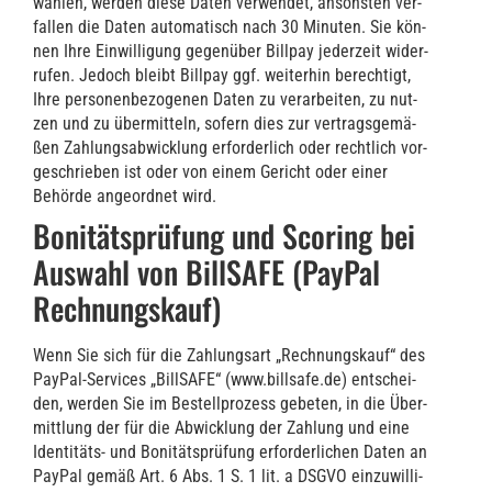
wäh­len, wer­den die­se Daten ver­wen­det, ansons­ten ver­
fal­len die Daten auto­ma­tisch nach 30 Minu­ten. Sie kön­
nen Ihre Ein­wil­li­gung gegen­über Bill­pay jeder­zeit wider­
ru­fen. Jedoch bleibt Bill­pay ggf. wei­ter­hin berech­tigt,
Ihre per­so­nen­be­zo­ge­nen Daten zu ver­ar­bei­ten, zu nut­
zen und zu über­mit­teln, sofern dies zur ver­trags­ge­mä­
ßen Zah­lungs­ab­wick­lung erfor­der­lich oder recht­lich vor­
ge­schrie­ben ist oder von einem Gericht oder einer
Behör­de ange­ord­net wird.
Bonitätsprüfung und Scoring bei
Auswahl von BillSAFE (PayPal
Rechnungskauf)
Wenn Sie sich für die Zah­lungs­art „Rech­nungs­kauf“ des
Pay­Pal-Ser­vices „Bill­SAFE“ (www.billsafe.de) ent­schei­
den, wer­den Sie im Bestell­pro­zess gebe­ten, in die Über­
mitt­lung der für die Abwick­lung der Zah­lung und eine
Iden­ti­täts- und Boni­täts­prü­fung erfor­der­li­chen Daten an
Pay­Pal gemäß Art. 6 Abs. 1 S. 1 lit. a DSGVO ein­zu­wil­li­