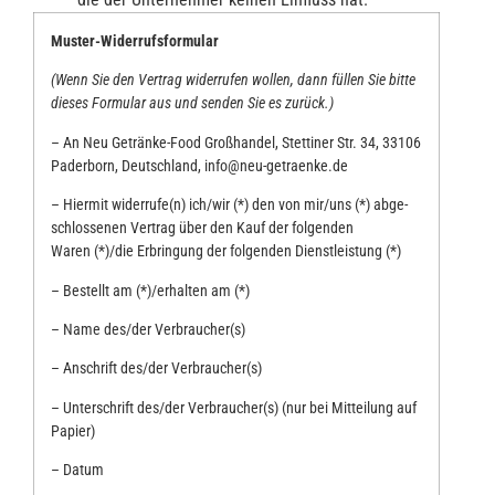
Mus­ter-Wider­rufs­for­mu­lar
(Wenn Sie den Ver­trag wider­ru­fen wol­len, dann fül­len Sie bit­te
die­ses For­mu­lar aus und sen­den Sie es zurück.)
– An Neu Geträn­ke-Food Groß­han­del, Stet­ti­ner Str. 34, 33106
Pader­born, Deutsch­land, info@neu-getraenke.de
– Hier­mit widerrufe(n) ich/wir (*) den von mir/uns (*) abge­
schlos­se­nen Ver­trag über den Kauf der fol­gen­den
Waren (*)/die Erbrin­gung der fol­gen­den Dienstleistung (*)
– Bestellt am (*)/erhalten am (*)
– Name des/der Verbraucher(s)
– Anschrift des/der Verbraucher(s)
– Unter­schrift des/der Verbraucher(s) (nur bei Mit­tei­lung auf
Papier)
– Datum