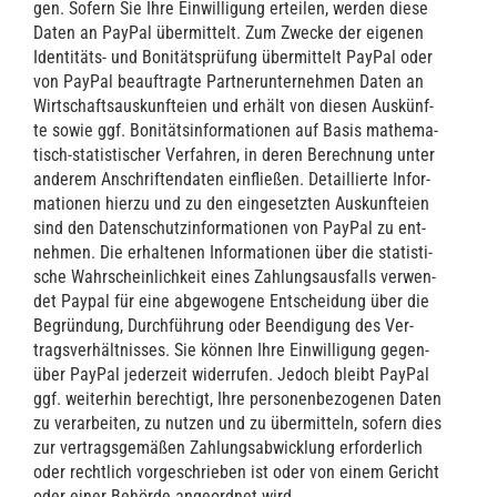
gen. Sofern Sie Ihre Ein­wil­li­gung ertei­len, wer­den die­se
Daten an Pay­Pal über­mit­telt. Zum Zwe­cke der eige­nen
Iden­ti­täts- und Boni­täts­prü­fung über­mit­telt Pay­Pal oder
von Pay­Pal beauf­trag­te Part­ner­un­ter­neh­men Daten an
Wirt­schafts­aus­kunftei­en und erhält von die­sen Aus­künf­
te sowie ggf. Boni­täts­in­for­ma­tio­nen auf Basis mathe­ma­
tisch-sta­tis­ti­scher Ver­fah­ren, in deren Berech­nung unter
ande­rem Anschrif­ten­da­ten ein­flie­ßen. Detail­lier­te Infor­
ma­tio­nen hier­zu und zu den ein­ge­setz­ten Aus­kunftei­en
sind den Daten­schutz­in­for­ma­tio­nen von Pay­Pal zu ent­
neh­men. Die erhal­te­nen Infor­ma­tio­nen über die sta­tis­ti­
sche Wahr­schein­lich­keit eines Zah­lungs­aus­falls ver­wen­
det Pay­pal für eine abge­wo­ge­ne Ent­schei­dung über die
Begrün­dung, Durch­füh­rung oder Been­di­gung des Ver­
trags­ver­hält­nis­ses. Sie kön­nen Ihre Ein­wil­li­gung gegen­
über Pay­Pal jeder­zeit wider­ru­fen. Jedoch bleibt Pay­Pal
ggf. wei­ter­hin berech­tigt, Ihre per­so­nen­be­zo­ge­nen Daten
zu ver­ar­bei­ten, zu nut­zen und zu über­mit­teln, sofern dies
zur ver­trags­ge­mä­ßen Zah­lungs­ab­wick­lung erfor­der­lich
oder recht­lich vor­ge­schrie­ben ist oder von einem Gericht
oder einer Behör­de ange­ord­net wird.