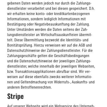
ge­be­nen Daten wer­den jedoch nur durch die Zah­lungs­
dienst­leis­ter ver­ar­bei­tet und bei die­sen gespei­chert. D.h.
wir erhal­ten kei­ne kon­to- oder kre­dit­kar­ten­be­zo­ge­nen
Infor­ma­tio­nen, son­dern ledig­lich Infor­ma­tio­nen mit
Bestä­ti­gung oder Nega­tiv­be­aus­kunf­tung der Zah­lung.
Unter Umstän­den wer­den die Daten sei­tens der Zah­
lungs­dienst­leis­ter an Wirt­schafts­aus­kunftei­en über­mit­
telt. Die­se Über­mitt­lung bezweckt die Iden­ti­täts- und
Boni­täts­prü­fung. Hier­zu ver­wei­sen wir auf die AGB und
Daten­schutz­hin­wei­se der Zah­lungs­dienst­leis­ter. Für die
Zah­lungs­ge­schäf­te gel­ten die Geschäfts­be­din­gun­gen
und die Daten­schutz­hin­wei­se der jewei­li­gen Zah­lungs­
dienst­leis­ter, wel­che inner­halb der jewei­li­gen Web­sei­ten,
bzw. Trans­ak­ti­ons­ap­pli­ka­tio­nen abruf­bar sind. Wir ver­
wei­sen auf die­se eben­falls zwecks wei­te­rer Infor­ma­tio­
nen und Gel­tend­ma­chung von Widerrufs‑, Aus­kunfts- und
ande­ren Betrof­fe­nen­rech­ten.
Stripe
Auf unse­rer Web­sei­te wird ein Web­ser­vice des Unter­neh­