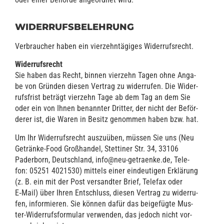
WIDERRUFSBELEHRUNG
Ver­brau­cher haben ein vier­zehn­tä­gi­ges Widerrufsrecht.
Wider­rufs­recht
Sie haben das Recht, bin­nen vier­zehn Tagen ohne Anga­
be von Grün­den die­sen Ver­trag zu wider­ru­fen. Die Wider­
rufs­frist beträgt vier­zehn Tage ab dem Tag an dem Sie
oder ein von Ihnen benann­ter Drit­ter, der nicht der Beför­
de­rer ist, die Waren in Besitz genom­men haben bzw. hat.
Um Ihr Wider­rufs­recht aus­zu­üben, müs­sen Sie uns (Neu
Geträn­ke-Food Groß­han­del, Stet­ti­ner Str. 34, 33106
Pader­born, Deutsch­land, info@neu-getraenke.de, Tele­
fon: 05251 4021530) mit­tels einer ein­deu­ti­gen Erklä­rung
(z. B. ein mit der Post ver­sand­ter Brief, Tele­fax oder
E‑Mail) über Ihren Ent­schluss, die­sen Ver­trag zu wider­ru­
fen, infor­mie­ren. Sie kön­nen dafür das bei­gefüg­te Mus­
ter-Wider­rufs­for­mu­lar ver­wen­den, das jedoch nicht vor­