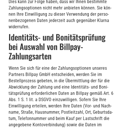
Dies kann zur Fol­ge haben, dass wir Ihnen bestimm­te
Zah­lungs­op­tio­nen nicht mehr anbie­ten kön­nen. Sie kön­
nen Ihre Ein­wil­li­gung zu die­ser Ver­wen­dung der per­so­
nen­be­zo­ge­nen Daten jeder­zeit auch gegen­über Klar­na
wider­ru­fen.
Identitäts- und Bonitätsprüfung
bei Auswahl von Billpay-
Zahlungsarten
Wenn Sie sich für eine der Zah­lungs­op­tio­nen unse­res
Part­ners Bill­pay GmbH ent­schei­den, wer­den Sie im
Bestell­pro­zess gebe­ten, in die Über­mitt­lung der für die
Abwick­lung der Zah­lung und eine Iden­ti­täts- und Boni­
täts­prü­fung erfor­der­li­chen Daten an Bill­pay gemäß Art. 6
Abs. 1 S. 1 lit. a DSGVO ein­zu­wil­li­gen. Sofern Sie Ihre
Ein­wil­li­gung ertei­len, wer­den Ihre Daten (Vor- und Nach­
na­me, Stra­ße, Haus­num­mer, Post­leit­zahl, Ort, Geburts­da­
tum, Tele­fon­num­mer und beim Kauf per Last­schrift die
ange­ge­be­ne Kon­to­ver­bin­dung) sowie die Daten im