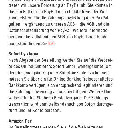
tre­ten wir unse­re For­de­rung an Pay­Pal ab. Sie kön­nen in
die­sem Fall nur an Pay­Pal mit schuld­be­frei­en­der Wir­
kung leis­ten. Für die Zah­lungs­ab­wick­lung über Pay­Pal
gel­ten – ergän­zend zu unse­ren AGB – die AGB und die
Daten­schutz­er­klä­rung von Pay­Pal. Wei­te­re Infor­ma­tio­
nen und die voll­stän­di­gen AGB von Pay­Pal zum Rech­
hier
nungs­kauf fin­den Sie
.
Sofort by klar­na
Nach Abga­be der Bestel­lung wer­den Sie auf die Web­sei­
te des Online-Anbie­ters Sofort GmbH wei­ter­ge­lei­tet. Um
den Rech­nungs­be­trag über Sofort bezah­len zu kön­nen,
müs­sen Sie über ein für Online-Ban­king frei­ge­schal­te­tes
Bank­kon­to ver­fü­gen, sich ent­spre­chend legi­ti­mie­ren und
die Zah­lungs­an­wei­sung an uns bestä­ti­gen. Wei­te­re Hin­
wei­se erhal­ten Sie beim Bestell­vor­gang. Die Zah­lungs­
trans­ak­ti­on wird unmit­tel­bar danach von Sofort durch­ge­
führt und Ihr Kon­to belastet.
Ama­zon Pay
Im Bestell­pro­zess wer­den Sie auf die Web­sei­te des