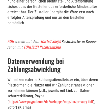
hung einer per­sön­li­chen Iden­ti­täts- und Alters­prü­fung
sicher, dass der Bestel­ler das erfor­der­li­che Min­dest­al­ter
erreicht hat. Der Zustel­ler über­gibt die Ware erst nach
erfolg­ter Alters­prü­fung und nur an den Bestel­ler
persönlich.
AGB
Trus­ted Shops
erstellt mit dem
Rechts­tex­ter in Koope­
FÖHLISCH Rechts­an­wäl­te
ra­ti­on mit
.
Datenverwendung bei
Zahlungsabwicklung
Wir set­zen exter­ne Zah­lungs­dienst­leis­ter ein, über deren
Platt­for­men die Nut­zer und wir Zah­lungs­trans­ak­tio­nen
vor­neh­men kön­nen (z.B., jeweils mit Link zur Daten­
schutz­er­klä­rung, Pay­pal
https://www.paypal.com/de/webapps/mpp/ua/privacy-full
(
),
Sofort (Klar­na)