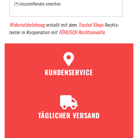
(*) Unzu­tref­fen­des streichen.
Wider­rufs­be­leh­rung
Trus­ted Shops
erstellt mit dem
Rechts­
FÖHLISCH Rechts­an­wäl­te
tex­ter in Koope­ra­ti­on mit
.
KUNDENSERVICE
TÄGLICHER VERSAND