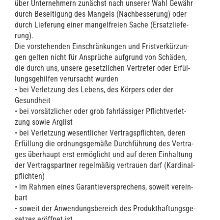
über Unter­neh­mern zunächst nach unse­rer Wahl Gewähr
durch Besei­ti­gung des Man­gels (Nach­bes­se­rung) oder
durch Lie­fe­rung einer man­gel­frei­en Sache (Ersatz­lie­fe­
rung).
Die vor­ste­hen­den Ein­schrän­kun­gen und Frist­ver­kür­zun­
gen gel­ten nicht für Ansprü­che auf­grund von Schä­den,
die durch uns, unse­re gesetz­li­chen Ver­tre­ter oder Erfül­
lungs­ge­hil­fen ver­ur­sacht wur­den
• bei Ver­let­zung des Lebens, des Kör­pers oder der
Gesund­heit
• bei vor­sätz­li­cher oder grob fahr­läs­si­ger Pflicht­ver­let­
zung sowie Arg­list
• bei Ver­let­zung wesent­li­cher Ver­trags­pflich­ten, deren
Erfül­lung die ord­nungs­ge­mä­ße Durch­füh­rung des Ver­tra­
ges über­haupt erst ermög­licht und auf deren Ein­hal­tung
der Ver­trags­part­ner regel­mä­ßig ver­trau­en darf (Kar­di­nal­
pflich­ten)
• im Rah­men eines Garan­tie­ver­spre­chens, soweit ver­ein­
bart
• soweit der Anwen­dungs­be­reich des Pro­dukt­haf­tungs­ge­
set­zes eröff­net ist.