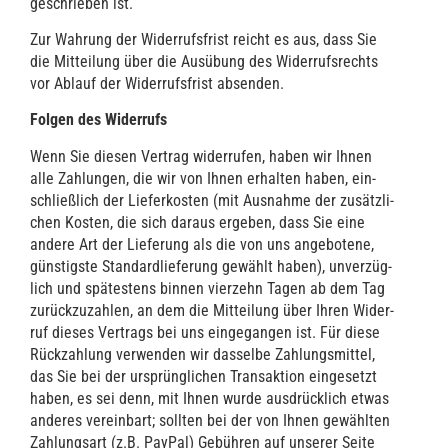
ge­schrie­ben ist.
Zur Wah­rung der Wider­rufs­frist reicht es aus, dass Sie
die Mit­tei­lung über die Aus­übung des Wider­rufs­rechts
vor Ablauf der Wider­rufs­frist absenden.
Fol­gen des Widerrufs
Wenn Sie die­sen Ver­trag wider­ru­fen, haben wir Ihnen
alle Zah­lun­gen, die wir von Ihnen erhal­ten haben, ein­
schließ­lich der Lie­fer­kos­ten (mit Aus­nah­me der zusätz­li­
chen Kos­ten, die sich dar­aus erge­ben, dass Sie eine
ande­re Art der Lie­fe­rung als die von uns ange­bo­te­ne,
güns­tigs­te Stan­dard­lie­fe­rung gewählt haben), unver­züg­
lich und spä­tes­tens bin­nen vier­zehn Tagen ab dem Tag
zurück­zu­zah­len, an dem die Mit­tei­lung über Ihren Wider­
ruf die­ses Ver­trags bei uns ein­ge­gan­gen ist. Für die­se
Rück­zah­lung ver­wen­den wir das­sel­be Zah­lungs­mit­tel,
das Sie bei der ursprüng­li­chen Trans­ak­ti­on ein­ge­setzt
haben, es sei denn, mit Ihnen wur­de aus­drück­lich etwas
ande­res ver­ein­bart; soll­ten bei der von Ihnen gewähl­ten
Zah­lungs­art (z.B. Pay­Pal) Gebüh­ren auf unse­rer Sei­te