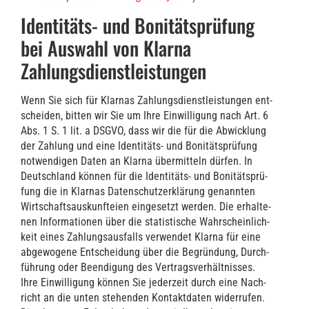
Identitäts- und Bonitätsprüfung
bei Auswahl von Klarna
Zahlungsdienstleistungen
Wenn Sie sich für Klar­nas Zah­lungs­dienst­leis­tun­gen ent­
schei­den, bit­ten wir Sie um Ihre Ein­wil­li­gung nach Art. 6
Abs. 1 S. 1 lit. a DSGVO, dass wir die für die Abwick­lung
der Zah­lung und eine Iden­ti­täts- und Boni­täts­prü­fung
not­wen­di­gen Daten an Klar­na über­mit­teln dür­fen. In
Deutsch­land kön­nen für die Iden­ti­täts- und Boni­täts­prü­
fung die in Klar­nas Daten­schutz­er­klä­rung genann­ten
Wirt­schafts­aus­kunftei­en ein­ge­setzt wer­den. Die erhal­te­
nen Infor­ma­tio­nen über die sta­tis­ti­sche Wahr­schein­lich­
keit eines Zah­lungs­aus­falls ver­wen­det Klar­na für eine
abge­wo­ge­ne Ent­schei­dung über die Begrün­dung, Durch­
füh­rung oder Been­di­gung des Ver­trags­ver­hält­nis­ses.
Ihre Ein­wil­li­gung kön­nen Sie jeder­zeit durch eine Nach­
richt an die unten ste­hen­den Kon­takt­da­ten wider­ru­fen.