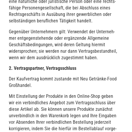
eine natür­li­che oder juris­ti­sche Per­son oder eine rechts­
fä­hi­ge Per­so­nen­ge­sell­schaft, die bei Abschluss eines
Rechts­ge­schäfts in Aus­übung ihrer gewerb­li­chen oder
selb­stän­di­gen beruf­li­chen Tätig­keit handelt.
Gegen­über Unter­neh­mern gilt: Ver­wen­det der Unter­neh­
mer ent­ge­gen­ste­hen­de oder ergän­zen­de All­ge­mei­ne
Geschäfts­be­din­gun­gen, wird deren Gel­tung hier­mit
wider­spro­chen; sie wer­den nur dann Ver­trags­be­stand­teil,
wenn wir dem aus­drück­lich zuge­stimmt haben.
2. Ver­trags­part­ner, Vertragsschluss
Der Kauf­ver­trag kommt zustan­de mit Neu Geträn­ke-Food
Großhandel.
Mit Ein­stel­lung der Pro­duk­te in den Online-Shop geben
wir ein ver­bind­li­ches Ange­bot zum Ver­trags­schluss über
die­se Arti­kel ab. Sie kön­nen unse­re Pro­duk­te zunächst
unver­bind­lich in den Waren­korb legen und Ihre Ein­ga­ben
vor Absen­den Ihrer ver­bind­li­chen Bestel­lung jeder­zeit
kor­ri­gie­ren, indem Sie die hier­für im Bestell­ab­lauf vor­ge­