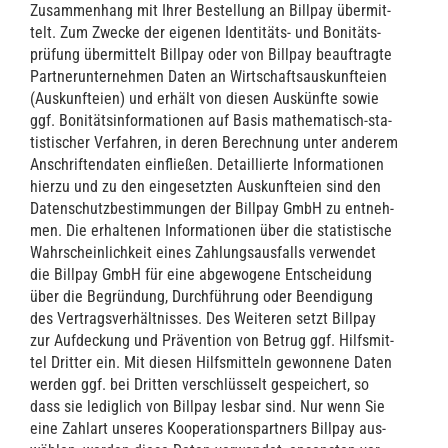
Zusam­men­hang mit Ihrer Bestel­lung an Bill­pay über­mit­
telt. Zum Zwe­cke der eige­nen Iden­ti­täts- und Boni­täts­
prü­fung über­mit­telt Bill­pay oder von Bill­pay beauf­trag­te
Part­ner­un­ter­neh­men Daten an Wirt­schafts­aus­kunftei­en
(Aus­kunftei­en) und erhält von die­sen Aus­künf­te sowie
ggf. Boni­täts­in­for­ma­tio­nen auf Basis mathe­ma­tisch-sta­
tis­ti­scher Ver­fah­ren, in deren Berech­nung unter ande­rem
Anschrif­ten­da­ten ein­flie­ßen. Detail­lier­te Infor­ma­tio­nen
hier­zu und zu den ein­ge­setz­ten Aus­kunftei­en sind den
Daten­schutz­be­stim­mun­gen der Bill­pay GmbH zu ent­neh­
men. Die erhal­te­nen Infor­ma­tio­nen über die sta­tis­ti­sche
Wahr­schein­lich­keit eines Zah­lungs­aus­falls ver­wen­det
die Bill­pay GmbH für eine abge­wo­ge­ne Ent­schei­dung
über die Begrün­dung, Durch­füh­rung oder Been­di­gung
des Ver­trags­ver­hält­nis­ses. Des Wei­te­ren setzt Bill­pay
zur Auf­de­ckung und Prä­ven­ti­on von Betrug ggf. Hilfs­mit­
tel Drit­ter ein. Mit die­sen Hilfs­mit­teln gewon­ne­ne Daten
wer­den ggf. bei Drit­ten ver­schlüs­selt gespei­chert, so
dass sie ledig­lich von Bill­pay les­bar sind. Nur wenn Sie
eine Zahl­art unse­res Koope­ra­ti­ons­part­ners Bill­pay aus­