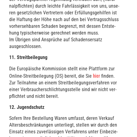
nal­pflich­ten) durch leich­te Fahr­läs­sig­keit von uns, unse­
ren gesetz­li­chen Ver­tre­tern oder Erfül­lungs­ge­hil­fen ist
die Haf­tung der Höhe nach auf den bei Ver­trags­schluss
vor­her­seh­ba­ren Scha­den begrenzt, mit des­sen Ent­ste­
hung typi­scher­wei­se gerech­net wer­den muss.
Im Übri­gen sind Ansprü­che auf Scha­dens­er­satz
ausgeschlossen.
11. Streit­bei­le­gung
Die Euro­päi­sche Kom­mis­si­on stellt eine Platt­form zur
hier
Online-Streit­bei­le­gung (OS) bereit, die Sie
fin­den.
Zur Teil­nah­me an einem Streit­bei­le­gungs­ver­fah­ren vor
einer Ver­brau­cher­schlich­tungs­stel­le sind wir nicht ver­
pflich­tet und nicht bereit.
12. Jugend­schutz
Sofern Ihre Bestel­lung Waren umfasst, deren Ver­kauf
Alters­be­schrän­kun­gen unter­liegt, stel­len wir durch den
Ein­satz eines zuver­läs­si­gen Ver­fah­rens unter Ein­be­zie­