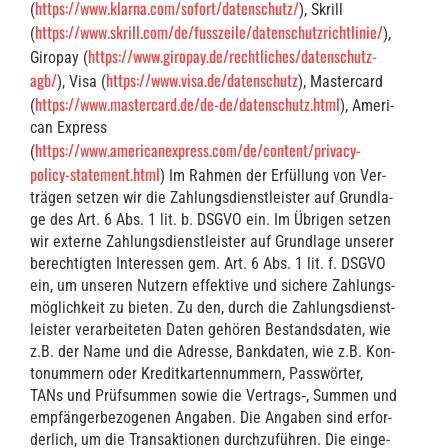
https://www.klarna.com/sofort/datenschutz/
(
), Skrill
https://www.skrill.com/de/fusszeile/datenschutzrichtlinie/
(
),
https://www.giropay.de/rechtliches/datenschutz-
Giro­pay (
agb/
https://www.visa.de/datenschutz
), Visa (
), Mas­ter­card
https://www.mastercard.de/de-de/datenschutz.html
(
), Ame­ri­
can Express
https://www.americanexpress.com/de/content/privacy-
(
policy-statement.html
) Im Rah­men der Erfül­lung von Ver­
trä­gen set­zen wir die Zah­lungs­dienst­leis­ter auf Grund­la­
ge des Art. 6 Abs. 1 lit. b. DSGVO ein. Im Übri­gen set­zen
wir exter­ne Zah­lungs­dienst­leis­ter auf Grund­la­ge unse­rer
berech­tig­ten Inter­es­sen gem. Art. 6 Abs. 1 lit. f. DSGVO
ein, um unse­ren Nut­zern effek­ti­ve und siche­re Zah­lungs­
mög­lich­keit zu bie­ten. Zu den, durch die Zah­lungs­dienst­
leis­ter ver­ar­bei­te­ten Daten gehö­ren Bestands­da­ten, wie
z.B. der Name und die Adres­se, Bank­da­ten, wie z.B. Kon­
to­num­mern oder Kre­dit­kar­ten­num­mern, Pass­wör­ter,
TANs und Prüf­sum­men sowie die Vertrags‑, Sum­men und
emp­fän­ger­be­zo­ge­nen Anga­ben. Die Anga­ben sind erfor­
der­lich, um die Trans­ak­tio­nen durch­zu­füh­ren. Die ein­ge­