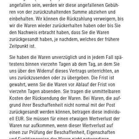
ange­fal­len sein, wer­den wir die­se ange­fal­le­nen Gebüh­
ren von der zurück­zu­hal­ten­den Sum­me abzie­hen und
ein­be­hal­ten. Wir kön­nen die Rück­zah­lung ver­wei­gern, bis
wir die Waren wie­der zurück­er­hal­ten haben oder bis Sie
den Nach­weis erbracht haben, dass Sie die Waren
zurück­ge­sandt haben, je nach­dem, wel­ches der frü­he­re
Zeit­punkt ist.
Sie haben die Waren unver­züg­lich und in jedem Fall spä­
tes­tens bin­nen vier­zehn Tagen ab dem Tag, an dem Sie
uns über den Wider­ruf die­ses Ver­trags unter­rich­ten, an
uns zurück­zu­sen­den oder zu über­ge­ben. Die Frist ist
gewahrt, wenn Sie die Waren vor Ablauf der Frist von
vier­zehn Tagen absen­den. Sie tra­gen die unmit­tel­ba­ren
Kos­ten der Rück­sen­dung der Waren. Bei Waren, die auf­
grund ihrer Beschaf­fen­heit nicht nor­mal mit der Post
zurück­ge­sandt wer­den kön­nen, betra­gen die­se indi­vi­du­
ell EUR. Sie müs­sen für einen etwa­igen Wert­ver­lust der
Waren nur auf­kom­men, wenn die­ser Wert­ver­lust auf
einen zur Prü­fung der Beschaf­fen­heit, Eigen­schaf­ten