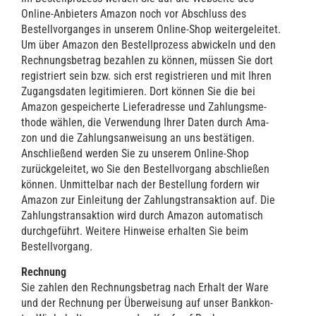
Online-Anbie­ters Ama­zon noch vor Abschluss des
Bestell­vor­gan­ges in unse­rem Online-Shop wei­ter­ge­lei­tet.
Um über Ama­zon den Bestell­pro­zess abwi­ckeln und den
Rech­nungs­be­trag bezah­len zu kön­nen, müs­sen Sie dort
regis­triert sein bzw. sich erst regis­trie­ren und mit Ihren
Zugangs­da­ten legi­ti­mie­ren. Dort kön­nen Sie die bei
Ama­zon gespei­cher­te Lie­fer­adres­se und Zah­lungs­me­
tho­de wäh­len, die Ver­wen­dung Ihrer Daten durch Ama­
zon und die Zah­lungs­an­wei­sung an uns bestä­ti­gen.
Anschlie­ßend wer­den Sie zu unse­rem Online-Shop
zurück­ge­lei­tet, wo Sie den Bestell­vor­gang abschlie­ßen
kön­nen. Unmit­tel­bar nach der Bestel­lung for­dern wir
Ama­zon zur Ein­lei­tung der Zah­lungs­trans­ak­ti­on auf. Die
Zah­lungs­trans­ak­ti­on wird durch Ama­zon auto­ma­tisch
durch­ge­führt. Wei­te­re Hin­wei­se erhal­ten Sie beim
Bestellvorgang.
Rech­nung
Sie zah­len den Rech­nungs­be­trag nach Erhalt der Ware
und der Rech­nung per Über­wei­sung auf unser Bank­kon­