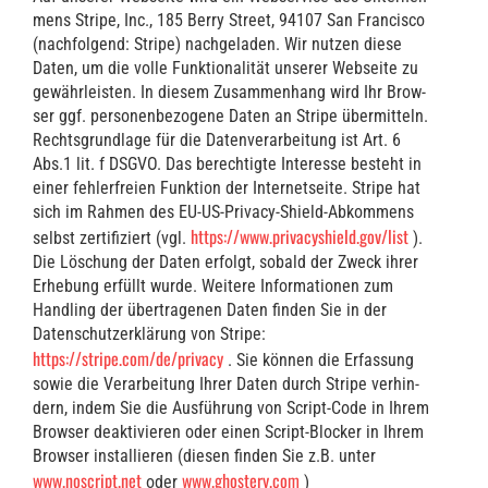
mens Stri­pe, Inc., 185 Ber­ry Street, 94107 San Fran­cis­co
(nach­fol­gend: Stri­pe) nach­ge­la­den. Wir nut­zen die­se
Daten, um die vol­le Funk­tio­na­li­tät unse­rer Web­sei­te zu
gewähr­leis­ten. In die­sem Zusam­men­hang wird Ihr Brow­
ser ggf. per­so­nen­be­zo­ge­ne Daten an Stri­pe über­mit­teln.
Rechts­grund­la­ge für die Daten­ver­ar­bei­tung ist Art. 6
Abs.1 lit. f DSGVO. Das berech­tig­te Inter­es­se besteht in
einer feh­ler­frei­en Funk­ti­on der Inter­net­sei­te. Stri­pe hat
sich im Rah­men des EU-US-Pri­va­cy-Shield-Abkom­mens
https://www.privacyshield.gov/list
selbst zer­ti­fi­ziert (vgl.
).
Die Löschung der Daten erfolgt, sobald der Zweck ihrer
Erhe­bung erfüllt wur­de. Wei­te­re Infor­ma­tio­nen zum
Hand­ling der über­tra­ge­nen Daten fin­den Sie in der
Daten­schutz­er­klä­rung von Stri­pe:
https://stripe.com/de/privacy
. Sie kön­nen die Erfas­sung
sowie die Ver­ar­bei­tung Ihrer Daten durch Stri­pe ver­hin­
dern, indem Sie die Aus­füh­rung von Script-Code in Ihrem
Brow­ser deak­ti­vie­ren oder einen Script-Blo­cker in Ihrem
Brow­ser instal­lie­ren (die­sen fin­den Sie z.B. unter
www.noscript.net
www.ghostery.com
oder
)