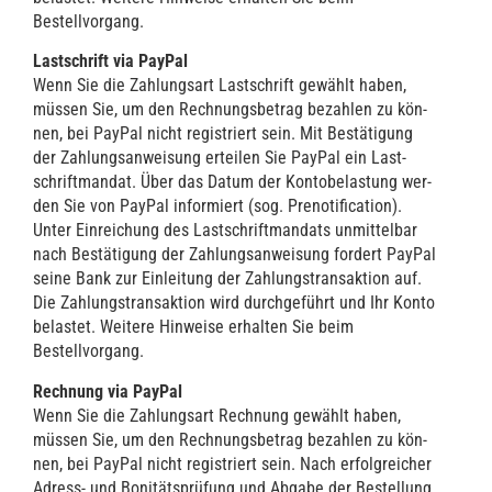
Bestellvorgang.
Last­schrift via Pay­Pal
Wenn Sie die Zah­lungs­art Last­schrift gewählt haben,
müs­sen Sie, um den Rech­nungs­be­trag bezah­len zu kön­
nen, bei Pay­Pal nicht regis­triert sein. Mit Bestä­ti­gung
der Zah­lungs­an­wei­sung ertei­len Sie Pay­Pal ein Last­
schrift­man­dat. Über das Datum der Kon­to­be­las­tung wer­
den Sie von Pay­Pal infor­miert (sog. Pre­no­ti­fi­ca­ti­on).
Unter Ein­rei­chung des Last­schrift­man­dats unmit­tel­bar
nach Bestä­ti­gung der Zah­lungs­an­wei­sung for­dert Pay­Pal
sei­ne Bank zur Ein­lei­tung der Zah­lungs­trans­ak­ti­on auf.
Die Zah­lungs­trans­ak­ti­on wird durch­ge­führt und Ihr Kon­to
belas­tet. Wei­te­re Hin­wei­se erhal­ten Sie beim
Bestellvorgang.
Rech­nung via Pay­Pal
Wenn Sie die Zah­lungs­art Rech­nung gewählt haben,
müs­sen Sie, um den Rech­nungs­be­trag bezah­len zu kön­
nen, bei Pay­Pal nicht regis­triert sein. Nach erfolg­rei­cher
Adress- und Boni­täts­prü­fung und Abga­be der Bestel­lung