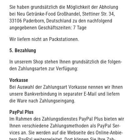
Sie haben grund­sätz­lich die Mög­lich­keit der Abho­lung
bei Neu Geträn­ke-Food Groß­han­del, Stet­ti­ner Str. 34,
33106 Pader­born, Deutsch­land zu den nach­fol­gend
ange­ge­be­nen Geschäfts­zei­ten: 7 Tage
Wir lie­fern nicht an Packstationen.
5. Bezah­lung
In unse­rem Shop ste­hen Ihnen grund­sätz­lich die fol­gen­
den Zah­lungs­ar­ten zur Verfügung:
Vor­kas­se
Bei Aus­wahl der Zah­lungs­art Vor­kas­se nen­nen wir Ihnen
unse­re Bank­ver­bin­dung in sepa­ra­ter E‑Mail und lie­fern
die Ware nach Zahlungseingang.
Pay­Pal Plus
Im Rah­men des Zah­lungs­diens­tes Pay­Pal Plus bie­ten wir
Ihnen ver­schie­de­ne Zah­lungs­me­tho­den als Pay­Pal Ser­
vices an. Sie wer­den auf die Web­sei­te des Online-Anbie­
ters Pay­Pal wei­ter­ge­lei­tet. Dort kön­nen Sie Ihre Zah­