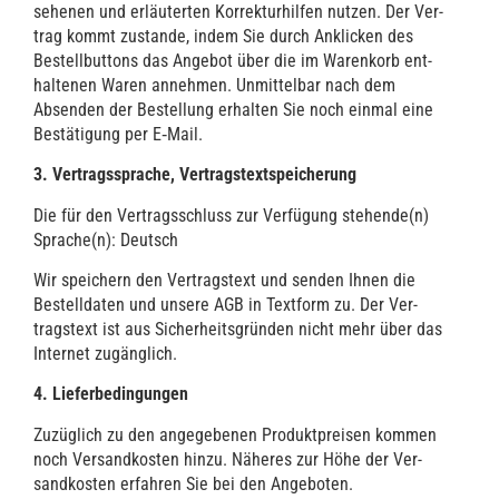
se­he­nen und erläu­ter­ten Kor­rek­tur­hil­fen nut­zen. Der Ver­
trag kommt zustan­de, indem Sie durch Ankli­cken des
Bestell­but­tons das Ange­bot über die im Waren­korb ent­
hal­te­nen Waren anneh­men. Unmit­tel­bar nach dem
Absen­den der Bestel­lung erhal­ten Sie noch ein­mal eine
Bestä­ti­gung per E‑Mail.
3. Ver­trags­spra­che, Vertragstextspeicherung
Die für den Ver­trags­schluss zur Ver­fü­gung stehende(n)
Sprache(n): Deutsch
Wir spei­chern den Ver­trags­text und sen­den Ihnen die
Bestell­da­ten und unse­re AGB in Text­form zu. Der Ver­
trags­text ist aus Sicher­heits­grün­den nicht mehr über das
Inter­net zugänglich.
4. Lie­fer­be­din­gun­gen
Zuzüg­lich zu den ange­ge­be­nen Pro­dukt­prei­sen kom­men
noch Ver­sand­kos­ten hin­zu. Nähe­res zur Höhe der Ver­
sand­kos­ten erfah­ren Sie bei den Angeboten.