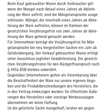
Beim Kauf gebrauch­ter Waren durch Ver­brau­cher gilt:
wenn der Man­gel nach Ablauf eines Jah­res ab Ablie­fe­
rung der Ware auf­tritt, sind die Män­gel­an­sprü­che aus­ge­
schlos­sen. Män­gel, die inner­halb eines Jah­res ab Ablie­
fe­rung der Ware auf­tre­ten, kön­nen im Rah­men der
gesetz­li­chen Ver­jäh­rungs­frist von zwei Jah­ren ab Ablie­
fe­rung der Ware gel­tend gemacht wer­den.
Für Unter­neh­mer beträgt die Ver­jäh­rungs­frist für Män­
gel­an­sprü­che bei neu her­ge­stell­ten Sachen ein Jahr ab
Gefahr­über­gang. Der Ver­kauf gebrauch­ter Waren erfolgt
unter Aus­schluss jeg­li­cher Gewähr­leis­tung. Die gesetz­li­
chen Ver­jäh­rungs­fris­ten für den Rück­griffs­an­spruch nach
§ 445a BGB blei­ben unbe­rührt.
Gegen­über Unter­neh­mern gel­ten als Ver­ein­ba­rung über
die Beschaf­fen­heit der Ware nur unse­re eige­nen Anga­
ben und die Pro­dukt­be­schrei­bun­gen des Her­stel­lers, die
in den Ver­trag ein­be­zo­gen wur­den; für öffent­li­che Äuße­
run­gen des Her­stel­lers oder sons­ti­ge Wer­be­aus­sa­gen
über­neh­men wir kei­ne Haf­tung.
Ist die gelie­fer­te Sache man­gel­haft, leis­ten wir gegen­