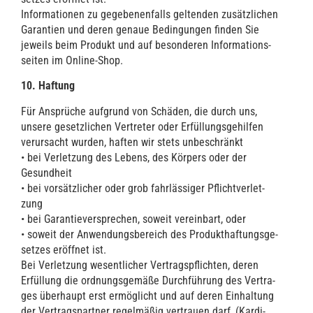
Infor­ma­tio­nen zu gege­be­nen­falls gel­ten­den zusätz­li­chen
Garan­tien und deren genaue Bedin­gun­gen fin­den Sie
jeweils beim Pro­dukt und auf beson­de­ren Infor­ma­ti­ons­
sei­ten im Online-Shop.
10. Haf­tung
Für Ansprü­che auf­grund von Schä­den, die durch uns,
unse­re gesetz­li­chen Ver­tre­ter oder Erfül­lungs­ge­hil­fen
ver­ur­sacht wur­den, haf­ten wir stets unbe­schränkt
• bei Ver­let­zung des Lebens, des Kör­pers oder der
Gesund­heit
• bei vor­sätz­li­cher oder grob fahr­läs­si­ger Pflicht­ver­let­
zung
• bei Garan­tie­ver­spre­chen, soweit ver­ein­bart, oder
• soweit der Anwen­dungs­be­reich des Pro­dukt­haf­tungs­ge­
set­zes eröff­net ist.
Bei Ver­let­zung wesent­li­cher Ver­trags­pflich­ten, deren
Erfül­lung die ord­nungs­ge­mä­ße Durch­füh­rung des Ver­tra­
ges über­haupt erst ermög­licht und auf deren Ein­hal­tung
der Ver­trags­part­ner regel­mä­ßig ver­trau­en darf, (Kar­di­